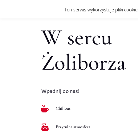
Ten serwis wykorzystuje pliki cooki
W sercu
Żoliborza
Wpadnij do nas!

Chillout

Przytulna atmosfera