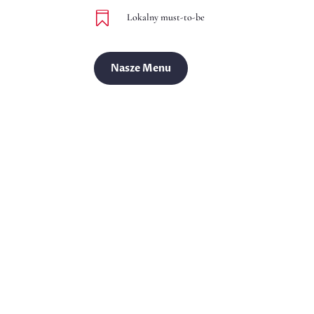

Lokalny must-to-be
Nasze Menu