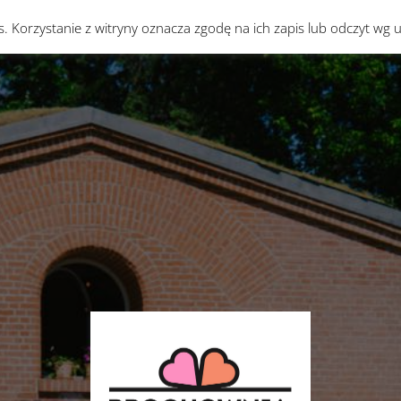
es. Korzystanie z witryny oznacza zgodę na ich zapis lub odczyt wg 